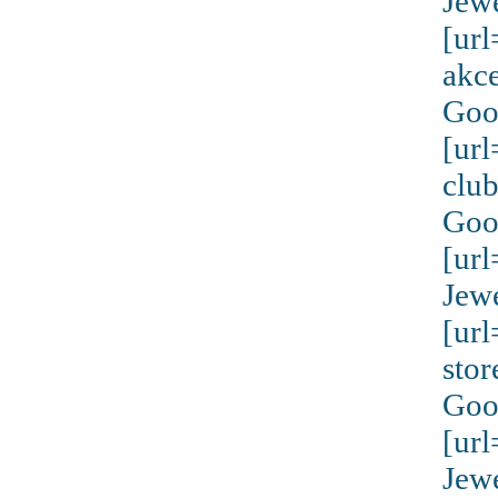
Jew
[ur
akc
Goo
[ur
clu
Goo
[ur
Jew
[ur
stor
Goo
[ur
Jew