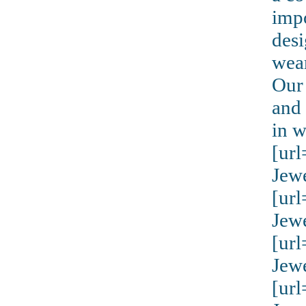
impo
desi
wear
Our 
and 
in 
[ur
Jew
[ur
Jew
[ur
Jew
[ur