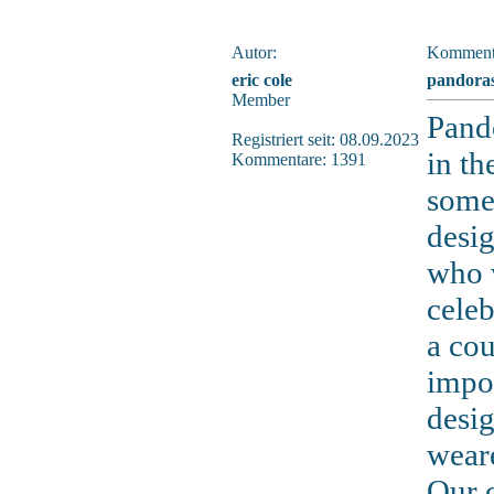
Autor:
Komment
eric cole
pandoras
Member
Pand
Registriert seit: 08.09.2023
in th
Kommentare: 1391
some
desig
who w
celeb
a cou
impor
desig
weare
Our c