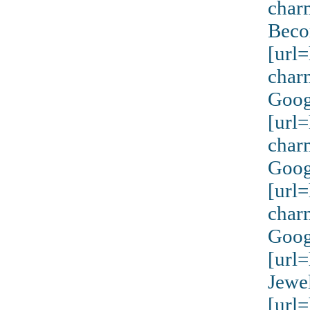
charm
Beco
[url
char
Goog
[url
char
Goog
[url
char
Goog
[url
Jewe
[url