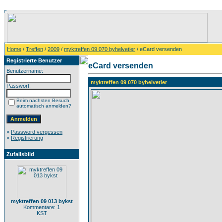
Home
/
Treffen
/
2009
/
myktreffen 09 070 byhelvetier
/ eCard versenden
Registrierte Benutzer
eCard versenden
Benutzername:
myktreffen 09 070 byhelvetier
Passwort:
Beim nächsten Besuch
automatisch anmelden?
»
Password vergessen
»
Registrierung
Zufallsbild
myktreffen 09 013 bykst
Kommentare: 1
KST