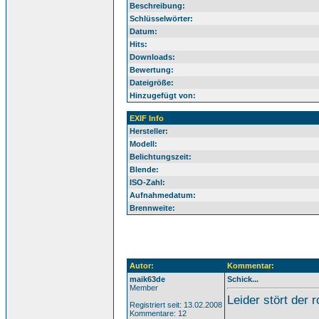
Beschreibung:
Schlüsselwörter:
Datum:
Hits:
Downloads:
Bewertung:
Dateigröße:
Hinzugefügt von:
EXIF Info
Hersteller:
Modell:
Belichtungszeit:
Blende:
ISO-Zahl:
Aufnahmedatum:
Brennweite:
Autor:
Kommentar:
maik63de
Schick...
Member
Leider stört der r
Registriert seit: 13.02.2008
Kommentare: 12