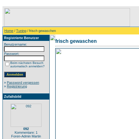
Home
/
Tuning
/ frisch gewaschen
Registrierte Benutzer
frisch gewaschen
Benutzername:
Passwort:
Beim nächsten Besuch
automatisch anmelden?
»
Password vergessen
»
Registrierung
Zufallsbild
092
Kommentare: 1
Foren-Admin Martin