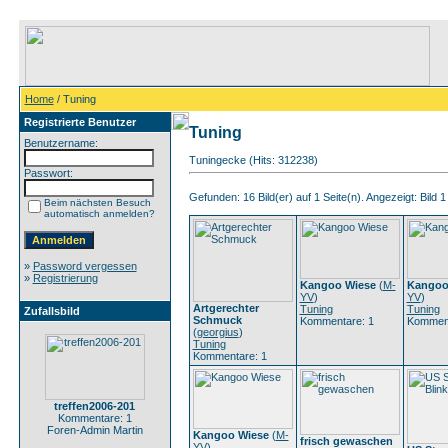
Home
/ Tuning
Registrierte Benutzer
Tuning
Benutzername:
Tuningecke (Hits: 312238)
Passwort:
Gefunden: 16 Bild(er) auf 1 Seite(n). Angezeigt: Bild 1
Beim nächsten Besuch
automatisch anmelden?
»
Password vergessen
»
Registrierung
Kangoo Wiese
(
M-
Kangoo
YV
)
YV
)
Artgerechter
Tuning
Tuning
Zufallsbild
Schmuck
Kommentare: 1
Komment
(
georgius
)
Tuning
Kommentare: 1
treffen2006-201
Kommentare: 1
Foren-Admin Martin
Kangoo Wiese
(
M-
frisch gewaschen
YV
)